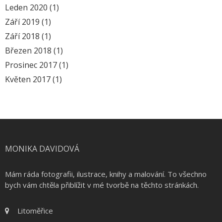
Leden 2020
(1)
Září 2019
(1)
Září 2018
(1)
Březen 2018
(1)
Prosinec 2017
(1)
Květen 2017
(1)
MONIKA DAVIDOVÁ
Mám ráda fotografii, ilustrace, knihy a malování. To všechno
bych vám chtěla přiblížit v mé tvorbě na těchto stránkách.
Litoměřice