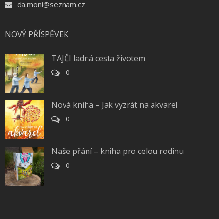
da.moni@seznam.cz
NOVÝ PŘÍSPĚVEK
TAJČI ladná cesta životem
0
Nová kniha – Jak vyzrát na akvarel
0
Naše přání – kniha pro celou rodinu
0