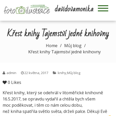
Skip
davidovamonika
to
content
Křest knihy Tajemství jedné knihovny
Home
Můj blog
Křest knihy Tajemství jedné knihovny
admin
22 května, 2017
knihy
,
Můj blog
0
Likes
Křest knihy, který se odehrál v litoměřické knihovně
16.5.2017, se opravdu vydařil a chtěla bych všem
moc poděkovat, i těm co nám celou dobu,
než kniha spatřila světlo světa, drželi palce. Děkuji Evě