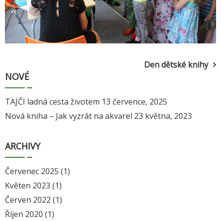
Navigace
Den dětské knihy
NOVÉ
pro
příspěvek
TAJČI ladná cesta životem
13 července, 2025
Nová kniha – Jak vyzrát na akvarel
23 května, 2023
ARCHIVY
Červenec 2025
(1)
Květen 2023
(1)
Červen 2022
(1)
Říjen 2020
(1)